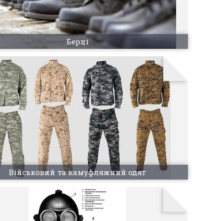
Берці
Військовий та камуфляжний одяг