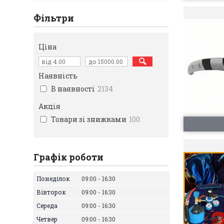
Фільтри
Ціна
Наявність
В наявності
2134
Акція
Товари зі знижками
100
Графік роботи
Понеділок
09:00
16:30
Вівторок
09:00
16:30
Середа
09:00
16:30
Четвер
09:00
16:30