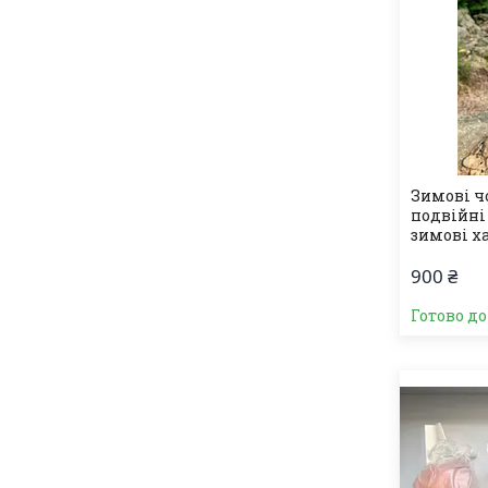
Зимові чо
подвійні
зимові х
900 ₴
Готово д