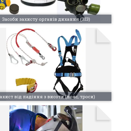
Засоби захисту органів дихання (ЗІЗ)
ахист від падіння з висоти (пояс, троси)