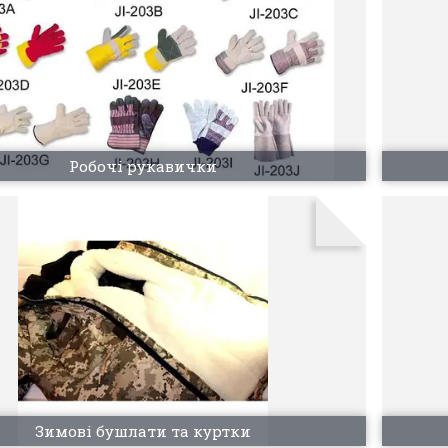
Робочі рукавички
Зимові бушлати та куртки