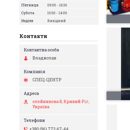
Пʼятниця
09:00
16:30
Субота
10:00
14:00
Неділя
Вихідний
Контакти
Владислав
СПЕЦ-ЦЕНТР
олейникова 8, Кривий Ріг,
Україна
+380 (96) 772-67-44