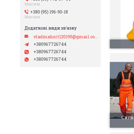
Максим
+380 (95) 196-90-18
Максим
vladmahort120195@gmail.com
+380967726744
+380967726744
+380967726744
Сигн