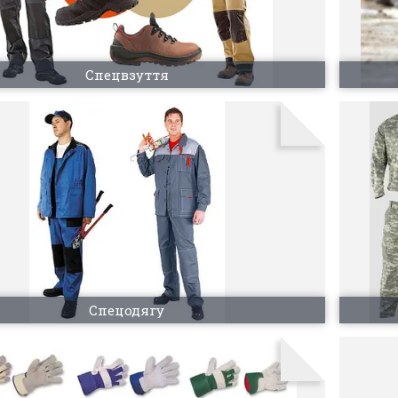
Спецвзуття
Спецодягу