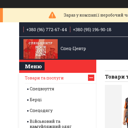
Зараз у компанії неробочий ча
+380 (96) 772-67-44
+380 (95) 196-90-18
Спец-Центр
Товари 
Товари та послуги
Спецвзуття
Берці
Спецодягу
Військовий та
камуфляжний одяг