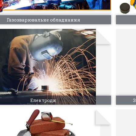
Газозварювальне обладнання
Електроди
З