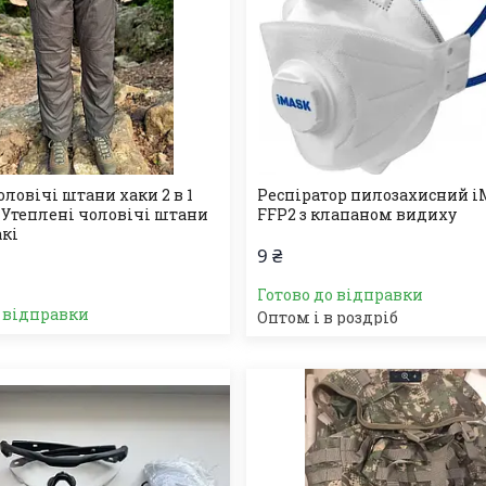
ловічі штани хаки 2 в 1
Респіратор пилозахисний i
 Утеплені чоловічі штани
FFP2 з клапаном видиху
акі
9 ₴
Готово до відправки
о відправки
Оптом і в роздріб