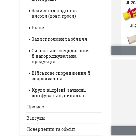
Захист від падіння з
висоти (пояс, троси)
Різне
Захист голови та обличя
Сигнальне спецодягання
й нагороджувальна
продукція
Військове спорядження й
спорядження
Круги відрізні, зачисні,
шліфувальні, пиляльні
Про нас
Відгуки
Повернення та обмін