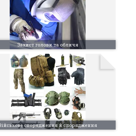
Захист голови та обличя
Військове спорядження й спорядження