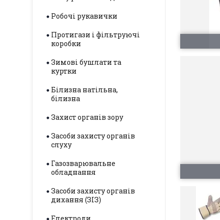
Робочі рукавички
Протигази і фільтруючі
коробки
Зимові бушлати та
куртки
Білизна натільна,
білизна
Захист органів зору
Засоби захисту органів
слуху
Газозварювальне
обладнання
Засоби захисту органів
дихання (ЗІЗ)
Електроди