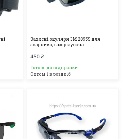
сні
Захисні окуляри 3М 2895S для
зварника, газорізувача
450 ₴
Готово до відправки
Оптом і в роздріб