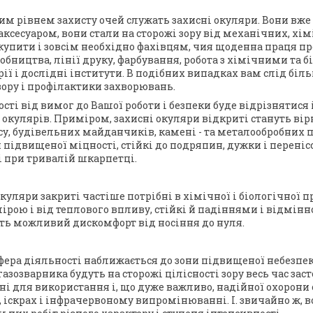
м рівнем захисту очей служать захисні окуляри. Вони вже
ксесуаром, вони стали на сторожі зору від механічних, хі
купити і зовсім необхідно фахівцям, чия щоденна праця п
робництва, лінії друку, фарбування, робота з хімічними та 
рії і дослідні інститути. В подібних випадках вам слід бі
зору і профілактики захворювань.
сті від вимог до Вашої роботи і безпеки буде відрізнятися
 окулярів. Приміром, захисні окуляри відкриті стануть в
у, будівельних майданчиків, камені - та металообробних п
 підвищеної міцності, стійкі до подряпин, дужки і переніс
і при тривалій шкарпетці.
окуляри закриті частіше потрібні в хімічної і біологічної 
ірою і від теплового впливу, стійкі й падіннями і відмінн
ть можливий дискомфорт від носіння до нуля.
фера діяльності наближається до зони підвищеної небезпеки
газозварника будуть на сторожі цілісності зору весь час за
ні для використання і, що дуже важливо, надійної охорон
 іскрах і інфрачервоному випромінюванні. І. звичайно ж, 