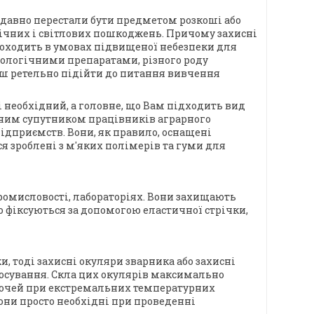
 давно перестали бути предметом розкоші або
мічних і світлових пошкоджень. Причому захисні
роходить в умовах підвищеної небезпеки для
біологічними препаратами, різного роду
льш ретельно підійти до питання вивчення
 і необхідний, а головне, що Вам підходить вид
ірним супутником працівників аграрного
ідприємств. Вони, як правило, оснащені
ся зроблені з м'яких полімерів та гуми для
промисловості, лабораторіях. Вони захищають
о фіксуються за допомогою еластичної стрічки,
, тоді захисні окуляри зварника або захисні
стосування. Скла цих окулярів максимально
и очей при екстремальних температурних
вони просто необхідні при проведенні