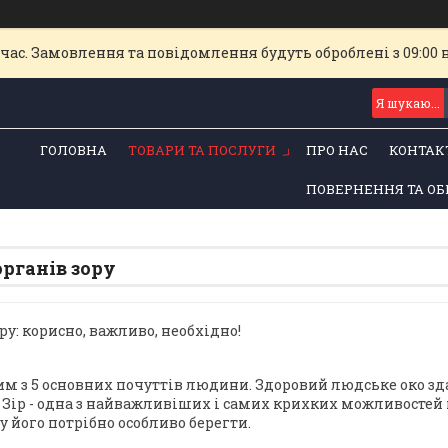
час. Замовлення та повідомлення будуть оброблені з 09:00 
ГОЛОВНА
ТОВАРИ ТА ПОСЛУГИ
ПРО НАС
КОНТАК
ПОВЕРНЕННЯ ТА ОБ
органів зору
ру: корисно, важливо, необхідно!
ним з 5 основних почуттів людини. Здоровий людське око зд
. Зір - одна з найважливіших і самих крихких можливостей 
у його потрібно особливо берегти.