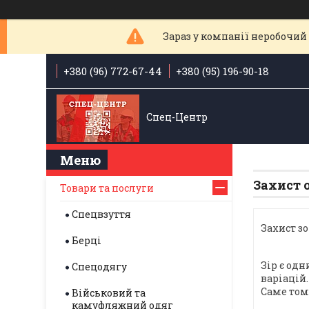
Зараз у компанії неробочий 
+380 (96) 772-67-44
+380 (95) 196-90-18
Спец-Центр
Захист 
Товари та послуги
Спецвзуття
Захист зо
Берці
Зір є од
Спецодягу
варіацій
Саме том
Військовий та
камуфляжний одяг