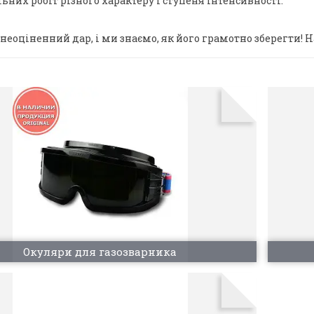
них робіт різного характеру і ступеня інтенсивності.
ш неоціненний дар, і ми знаємо, як його грамотно зберегти!
Окуляри для газозварника