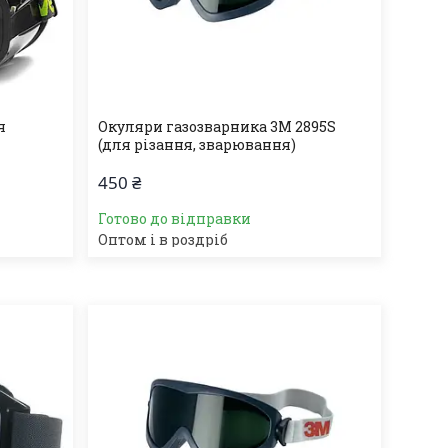
я
Окуляри газозварника 3М 2895S
(для різання, зварювання)
450 ₴
Готово до відправки
Оптом і в роздріб