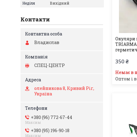
Неділя
Вихідний
Контакти
Окуляри 
Владислав
TRIARMA 
гермети
350 ₴
СПЕЦ-ЦЕНТР
Немає в 
Оптом і в
олейникова 8, Кривий Ріг,
Україна
+380 (96) 772-67-44
Максим
+380 (95) 196-90-18
Максим