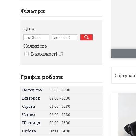
Фільтри
Ціна
Наявність
В наявності
17
Графік роботи
Понеділок
09:00
16:30
Вівторок
09:00
16:30
Середа
09:00
16:30
Четвер
09:00
16:30
Пʼятниця
09:00
16:30
Субота
10:00
14:00