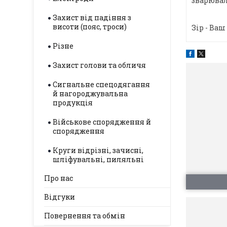
зварюваль
Захист від падіння з
висоти (пояс, троси)
Зір - Ва
Різне
Захист голови та обличя
Сигнальне спецодягання
й нагороджувальна
продукція
Військове спорядження й
спорядження
Круги відрізні, зачисні,
шліфувальні, пиляльні
Про нас
Відгуки
Повернення та обмін