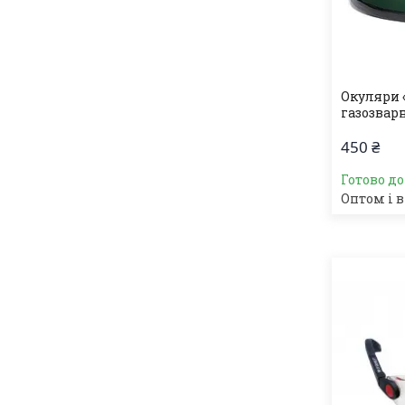
Окуляри 
газозвар
450 ₴
Готово д
Оптом і в