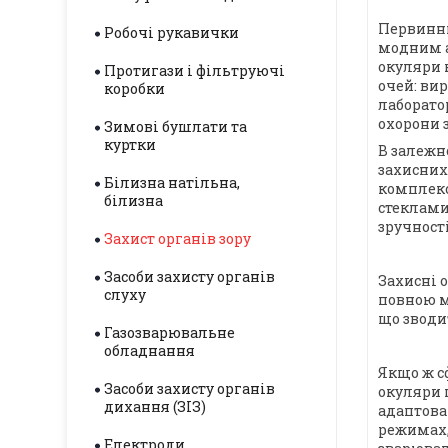
Первинни
Робочі рукавички
модним а
окуляри 
Протигази і фільтруючі
очей: ви
коробки
лаборато
охорони 
Зимові бушлати та
куртки
В залежно
захисних
Білизна натільна,
комплекс
білизна
стеклами
зручност
Захист органів зору
Засоби захисту органів
Захисні 
слуху
повною м
що зводи
Газозварювальне
обладнання
Якщо ж с
Засоби захисту органів
окуляри 
дихання (ЗІЗ)
адаптова
режимах,
Електроди