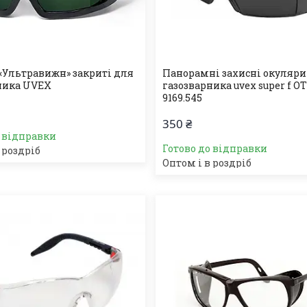
«Ультравижн» закриті для
Панорамні захисні окуляри
ника UVEX
газозварника uvex super f O
9169.545
350 ₴
о відправки
Готово до відправки
 роздріб
Оптом і в роздріб