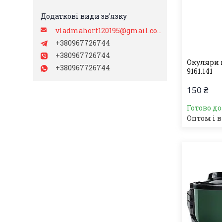
vladmahort120195@gmail.com
+380967726744
+380967726744
Окуляри 
+380967726744
9161.141
150 ₴
Готово д
Оптом і в