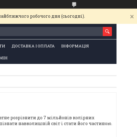
найближчого робочого дня (сьогодні).
ТИ
ДОСТАВКА І ОПЛАТА
ІНФОРМАЦІЯ
МІН
атне розрізнити до 7 мільйонів колірних
пізнати навколишній світ і стати його частиною.