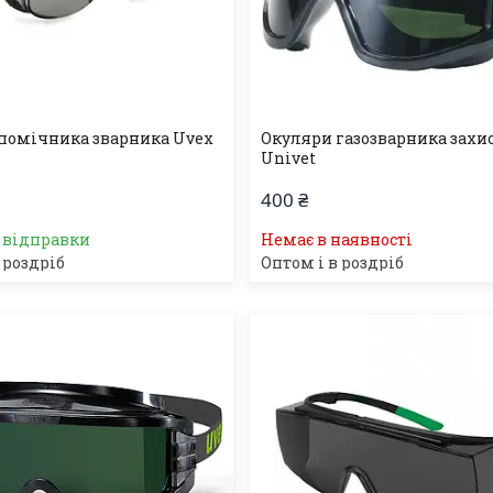
помічника зварника Uvex
Окуляри газозварника захи
Univet
400 ₴
о відправки
Немає в наявності
 роздріб
Оптом і в роздріб