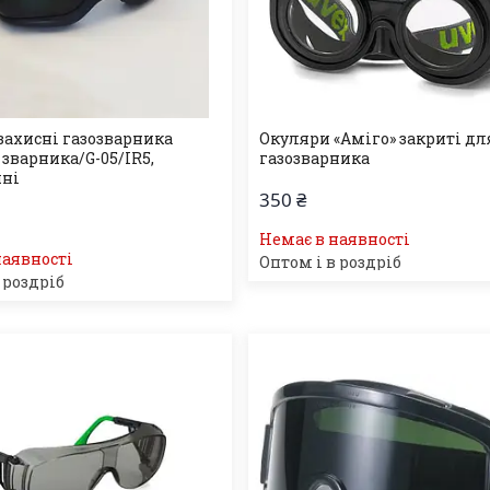
захисні газозварника
Окуляри «Аміго» закриті дл
зварника/G-05/IR5,
газозварника
чні
350 ₴
Немає в наявності
наявності
Оптом і в роздріб
 роздріб