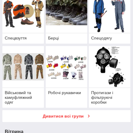
Спецвзуття
Берці
Спецодягу
Військовий та
Робочі рукавички
Протигази і
камуфляжний
фільтруючі
одяг
коробки
Дивитися всі групи
Вітрина