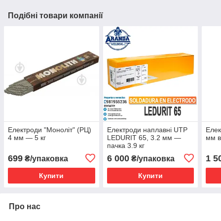
Подібні товари компанії
Електроди "Моноліт" (РЦ)
Електроди наплавні UTP
Елек
4 мм — 5 кг
LEDURIT 65, 3.2 мм —
мм в
пачка 3.9 кг
699
6 000
1 5
₴/упаковка
₴/упаковка
Купити
Купити
Про нас