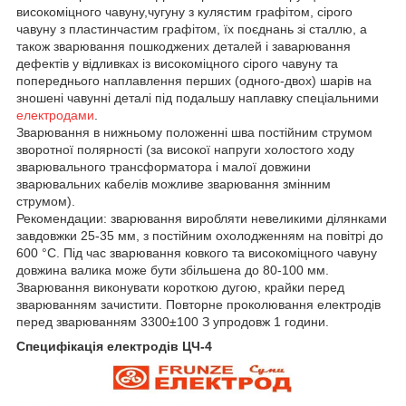
високоміцного чавуну,чугуну з кулястим графітом, сірого
чавуну з пластинчастим графітом, їх поєднань зі сталлю, а
також зварювання пошкоджених деталей і заварювання
дефектів у відливках із високоміцного сірого чавуну та
попереднього наплавлення перших (одного-двох) шарів на
зношені чавунні деталі під подальшу наплавку спеціальними
електродами
.
Зварювання в нижньому положенні шва постійним струмом
зворотної полярності (за високої напруги холостого ходу
зварювального трансформатора і малої довжини
зварювальних кабелів можливе зварювання змінним
струмом).
Рекомендации: зварювання виробляти невеликими ділянками
завдовжки 25-35 мм, з постійним охолодженням на повітрі до
600 °C. Під час зварювання ковкого та високоміцного чавуну
довжина валика може бути збільшена до 80-100 мм.
Зварювання виконувати короткою дугою, крайки перед
зварюванням зачистити. Повторне проколювання електродів
перед зварюванням 3300±100 З упродовж 1 години.
Специфікація електродів ЦЧ-4