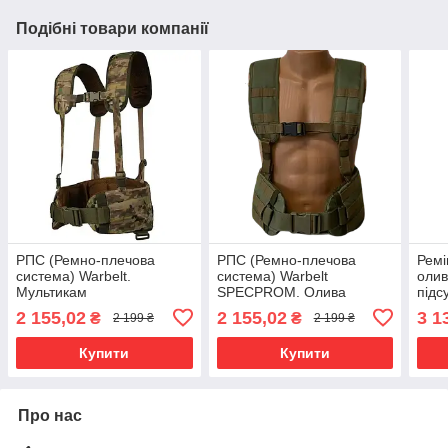
Подібні товари компанії
РПС (Ремно-плечова
РПС (Ремно-плечова
Ремі
система) Warbelt.
система) Warbelt
олив
Мультикам
SPECPROM. Олива
підс
2 155,02
2 155,02
3 1
₴
₴
2 199 ₴
2 199 ₴
Купити
Купити
Про нас