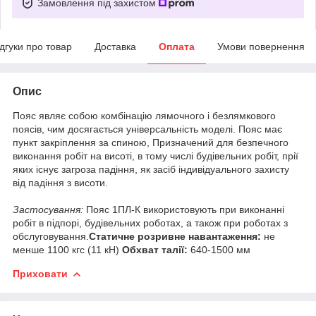
Замовлення під захистом
ідгуки про товар
Доставка
Оплата
Умови повернення
Опис
Пояс являє собою комбінацію лямочного і безлямкового
поясів, чим досягається універсальність моделі. Пояс має
пункт закріплення за спиною, Призначений для безпечного
виконання робіт на висоті, в тому числі будівельних робіт, прії
яких існує загроза падіння, як засіб індивідуального захисту
від падіння з висоти.
Застосування:
Пояс 1ПЛ-К використовують при виконанні
робіт в підпорі, будівельних роботах, а також при роботах з
обслуговування.
Статичне розривне навантаження:
не
менше 1100 кгс (11 кН)
Обхват талії:
640-1500 мм
Приховати