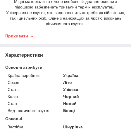
Міцні матеріали та якісне клейове з'єднання основи з
підошвою забезпечать тривалий термін експлуатації.
Універсальне взуття, яке задовольнить потреби як військових,
так і цивільних осіб. Одне з найкращих за якістю виконань
вітчизняного взуття.
Приховати
Характеристики
Основні атрибути
Країна виробник
Україна
Сезон
Літо
Стать
Унісекс
Колір
Чорний
Стан
Новий
Вид тактичного взуття
Берці
Основні
Застібка
Шнурівка