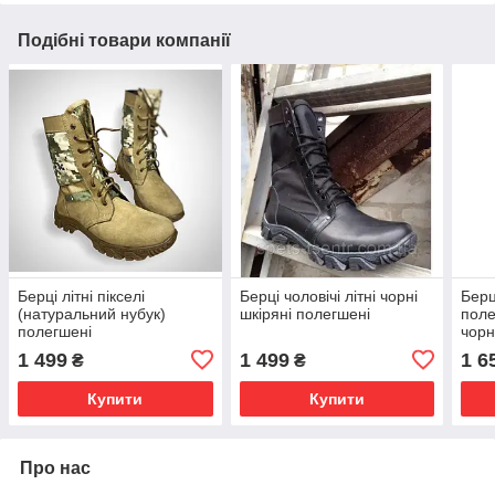
Подібні товари компанії
Берці літні пікселі
Берці чоловічі літні чорні
Берц
(натуральний нубук)
шкіряні полегшені
поле
полегшені
чорн
1 499
1 499
1 6
₴
₴
Купити
Купити
Про нас