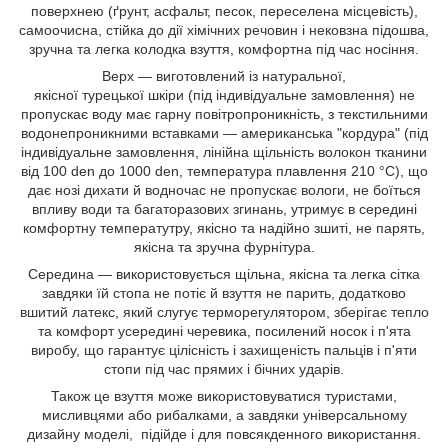
поверхнею (ґрунт, асфальт, песок, переселена місцевість),
самоочисна, стійка до дії хімічних речовин і нековзна підошва,
зручна та легка колодка взуття, комфортна під час носіння.
Верх — виготовлений із натуральної,
якісної турецької шкіри (під індивідуальне замовлення) не
пропускає воду має гарну повітропроникність, з текстильними
водонепроникними вставками — американська "кордура" (під
індивідуальне замовлення, лінійна щільність волокон тканини
від 100 den до 1000 den, температура плавлення 210 °C), що
дає нозі дихати й водночас не пропускає вологи, не боїться
впливу води та багаторазових згинань, утримує в середині
комфортну температутру, якісно та надійно зшиті, не парять,
якісна та зручна фурнітура.
Середина — використовується щільна, якісна та легка сітка
завдяки їй стопа не потіє й взуття не парить, додатково
вшитий латекс, який слугує терморегулятором, зберігає тепло
та комфорт усередині черевика, посилений носок і п'ята
виробу, що гарантує цілісність і захищеність пальців і п'яти
стопи під час прямих і бічних ударів.
Також це взуття може використовуватися туристами,
мисливцями або рибалками, а завдяки універсальному
дизайну моделі, підійде і для повсякденного використання.