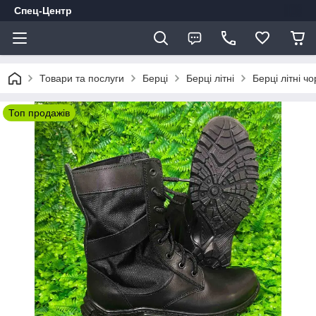
Спец-Центр
Товари та послуги
Берці
Берці літні
Берці літні ч
Топ продажів