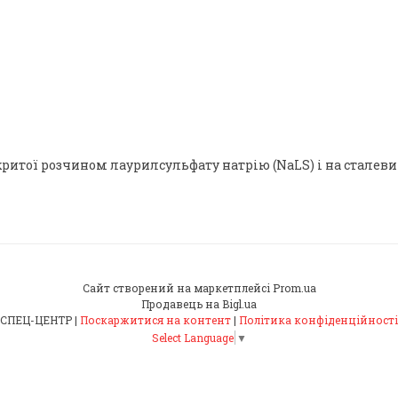
критої розчином лаурилсульфату натрію (NaLS) і на сталев
Сайт створений на маркетплейсі
Prom.ua
Продавець на Bigl.ua
СПЕЦ-ЦЕНТР |
Поскаржитися на контент
|
Політика конфіденційності
Select Language
▼