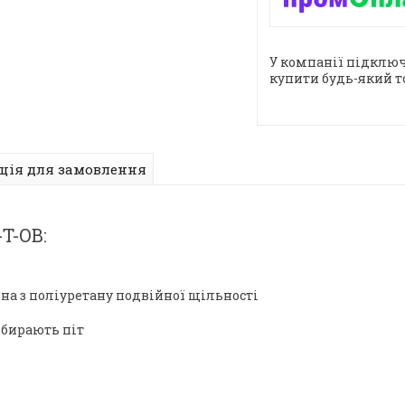
У компанії підключ
купити будь-який т
ція для замовлення
T-OB:
на з поліуретану подвійної щільності
вбирають піт