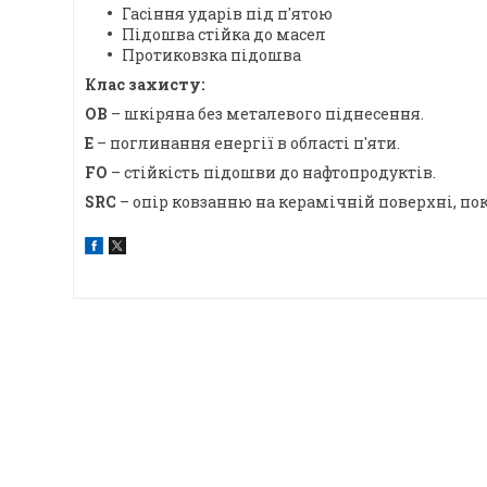
Гасіння ударів під п'ятою
Підошва стійка до масел
Протиковзка підошва
Клас захисту:
OB
– шкіряна без металевого піднесення.
E
– поглинання енергії в області п'яти.
FO
– стійкість підошви до нафтопродуктів.
SRC
– опір ковзанню на керамічній поверхні, по