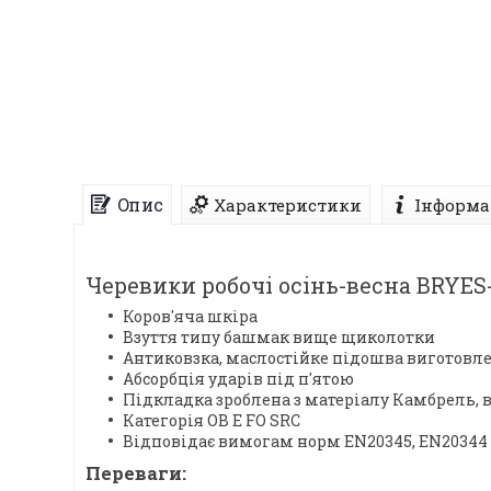
Опис
Характеристики
Інформа
Черевики робочі осінь-весна BRYES-
Коров'яча шкіра
Взуття типу башмак вище щиколотки
Антиковзка, маслостійке підошва виготовле
Абсорбція ударів під п'ятою
Підкладка зроблена з матеріалу Камбрель, 
Категорія OB E FO SRC
Відповідає вимогам норм EN20345, EN20344
Переваги: