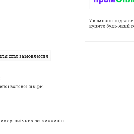
У компанії підключ
купити будь-який т
ція для замовлення
:
неної волової шкіри.
нших органічних розчинників