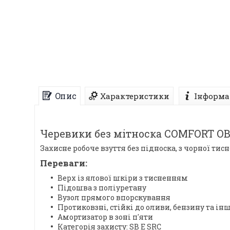
Опис
Характеристики
Інформа
Черевики без мітноска COMFORT OB
Захисне робоче взуття без підноска, з чорної тис
Переваги:
Верх із ялової шкіри з тисненням
Підошва з поліуретану
Вузол прямого впорскування
Протиковзні, стійкі до оливи, бензину та і
Амортизатор в зоні п'яти
Категорія захисту: SB E SRC