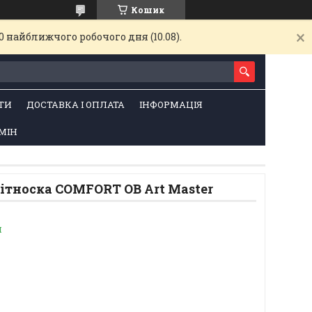
Кошик
 найближчого робочого дня (10.08).
ТИ
ДОСТАВКА І ОПЛАТА
ІНФОРМАЦІЯ
МІН
ітноска COMFORT OB Art Master
и