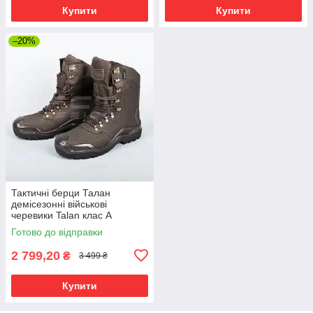
Купити
Купити
–20%
Тактичні берци Талан
демісезонні військові
черевики Talan клас А
Готово до відправки
2 799,20
₴
3 499 ₴
Купити