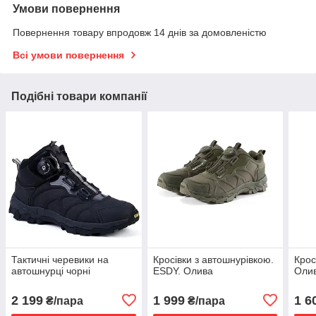
Умови повернення
Повернення товару впродовж 14 днів за домовленістю
Всі умови повернення
Подібні товари компанії
Тактичні черевики на
Кросівки з автошнурівкою.
Крос
автошнурці чорні
ESDY. Олива
Оли
2 199
1 999
1 6
₴/пара
₴/пара