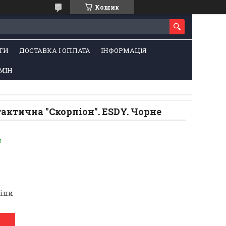
Кошик
ТИ
ДОСТАВКА І ОПЛАТА
ІНФОРМАЦІЯ
МІН
актична "Скорпіон". ESDY. Чорне
и
ціни