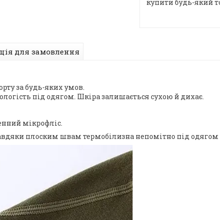
купити будь-який т
ція для замовлення
ту за будь-яких умов.
ологість під одягом. Шкіра залишається сухою й дихає.
енний мікрофліс.
Завдяки плоским швам термобілизна непомітно під одягом 