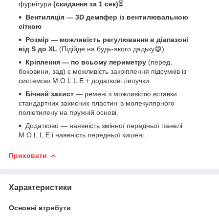
фурнітури
(скидання за 1 сек)
⏳
Вентиляція — 3D демпфер із вентилювальною
сіткою
Розмір — можливість регулювання в діапазоні
від S до XL
(Підійде на будь-якого дядьку😅)
Кріплення — по всьому периметру
(перед,
боковини, зад) є можливість закріплення підсумків із
системою M.O.L.L.E + додаткові липучки.
Бічний захист
— ремені з можливістю вставки
стандартних захисних пластин із молекулярного
поліетилену на пружній основі.
Додатково — наявність змінної передньої панелі
M.O.L.L.E і наявність передньої кишені.
Приховати
Характеристики
Основні атрибути