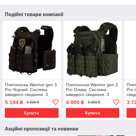
Подібні товари компанії
Плитоноска Warmor gen.3
Плитоноска Warmor gen.3
Плит
Pro Чорний. Сиcтема
Pro Олива. Сиcтема
Pro 
швидкого скидання. 3
швидкого скидання. 3
скид
підсумки.
підсумки
5 194
4 900
3 7
₴
₴
5 300 ₴
5 000 ₴
Купити
Купити
Акційні пропозиції та новинки