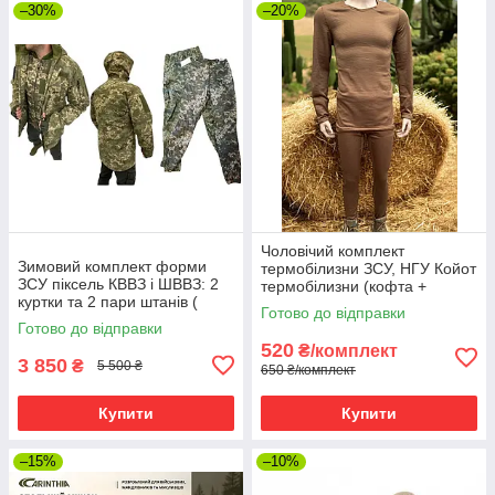
–30%
–20%
Чоловічий комплект
Зимовий комплект форми
термобілизни ЗСУ, НГУ Койот
ЗСУ піксель КВВЗ і ШВВЗ: 2
термобілизни (кофта +
куртки та 2 пари штанів (
штани), у кубики (карта)
Готово до відправки
Комплект форми "чотирка")
мікрофліс
Готово до відправки
520
₴/комплект
3 850
₴
5 500 ₴
650 ₴/комплект
Купити
Купити
–15%
–10%