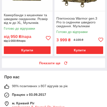
Камербанди з кишенями та
Плитоноска Warmor gen.3
швидким скиданням. Розмір
Pro із сидінням швидкого
від м до XL, Мультиків.
скидання. Мультикам
Комплект із 2 шт.
Готово до відправки
Готово до відправки
950
від
₴/пара
3 999
₴
4 199 ₴
від 1 000 ₴/пара
Купити
Купити
Показати ще
Про нас
98% позитивних з 807 відгуків за рік
Працює з 03.09.2017
м. Кривий Ріг
олейникова 8, Кривий Ріг, Україна