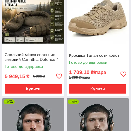
Спальний мішок спальник
Кросівки Талан соти койот
зимовий Carinthia Defence 4
Готово до відправки
Готово до відправки
1 709,10
₴/пара
5 949,15
₴
6 999 ₴
1 899 ₴/пара
Купити
Купити
–5%
–5%