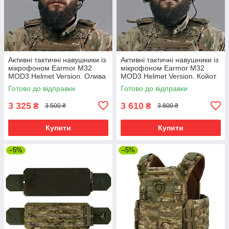
Активні тактичні навушники із
Активні тактичні навушники із
мікрофоном Earmor M32
мікрофоном Earmor M32
MOD3 Helmet Version. Олива
MOD3 Helmet Version. Койот
Готово до відправки
Готово до відправки
3 325
3 610
₴
₴
3 500 ₴
3 800 ₴
Купити
Купити
–5%
–5%