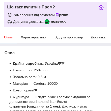
Що таке купити з Пром?
Замовлення під захистом
Доступна доставка
Опис
Характеристики
Відгуки про товар
Доставка
Опис
Країна-виробник: Україна💙💛
Розмір плит: 250х300
Загальна вага: 0,6 кг
Матеріал — Cordura 1000D
Колір чорний🖤
Фурнітура — швидке бічне і верхнє скидання за
допомогою оригінальної італійської
фурнітури
(скидання за 1 сек)
. Дає можливість
дістатися до тулуба лікарям за лічені секунди в разі