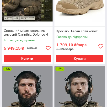
Спальний мішок спальник
Кросівки Талан соти койот
зимовий Carinthia Defence 4
Готово до відправки
Готово до відправки
1 709,10
₴/пара
5 949,15
₴
6 999 ₴
1 899 ₴/пара
Купити
Купити
–5%
–5%