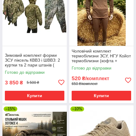
Чоловічий комплект
Зимовий комплект форми
термобілизни ЗСУ, НГУ Койот
ЗСУ піксель КВВЗ і ШВВЗ: 2
термобілизни (кофта +
куртки та 2 пари штанів (
штани), у кубики (карта)
Готово до відправки
Комплект форми "чотирка")
мікрофліс
Готово до відправки
520
₴/комплект
3 850
₴
5 500 ₴
650 ₴/комплект
Купити
Купити
–15%
–10%