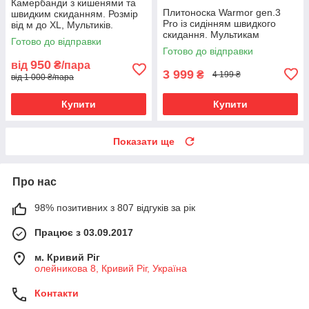
Камербанди з кишенями та
Плитоноска Warmor gen.3
швидким скиданням. Розмір
Pro із сидінням швидкого
від м до XL, Мультиків.
скидання. Мультикам
Комплект із 2 шт.
Готово до відправки
Готово до відправки
950
від
₴/пара
3 999
₴
4 199 ₴
від 1 000 ₴/пара
Купити
Купити
Показати ще
Про нас
98% позитивних з 807 відгуків за рік
Працює з 03.09.2017
м. Кривий Ріг
олейникова 8, Кривий Ріг, Україна
Контакти