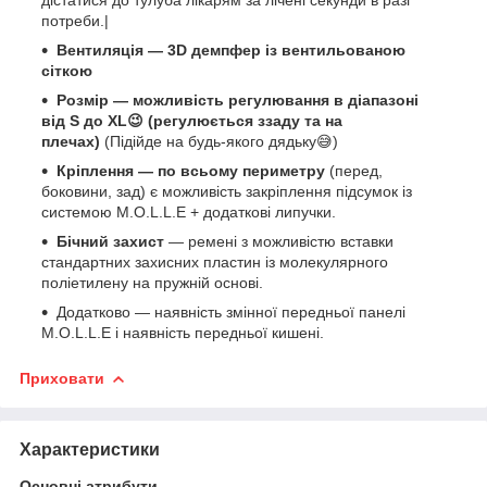
потреби.|
Вентиляція — 3D демпфер із вентильованою
сіткою
Розмір — можливість регулювання в діапазоні
від S до XL
😉
(
регулюється ззаду та на
плечах
)
(Підійде на будь-якого дядьку😅)
Кріплення — по всьому периметру
(перед,
боковини, зад) є можливість закріплення підсумок із
системою M.O.L.L.E + додаткові липучки.
Бічний захист
— ремені з можливістю вставки
стандартних захисних пластин із молекулярного
поліетилену на пружній основі.
Додатково — наявність змінної передньої панелі
M.O.L.L.E і наявність передньої кишені.
Приховати
Характеристики
Основні атрибути