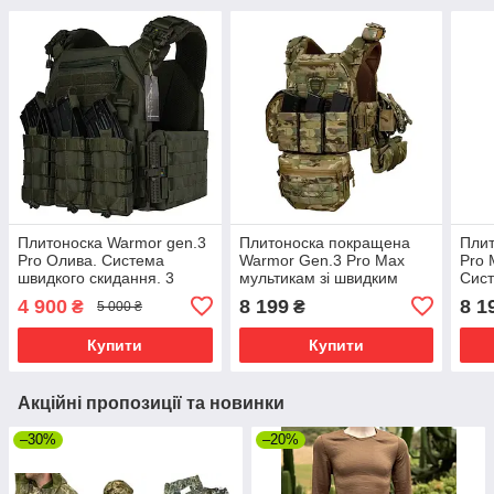
Плитоноска Warmor gen.3
Плитоноска покращена
Плит
Pro Олива. Сиcтема
Warmor Gen.3 Pro Max
Pro 
швидкого скидання. 3
мультикам зі швидким
Сист
підсумки
скиданням мультикам із
скид
4 900
8 199
8 1
₴
₴
5 000 ₴
підсумками, сумка
скидання
Купити
Купити
Акційні пропозиції та новинки
–30%
–20%