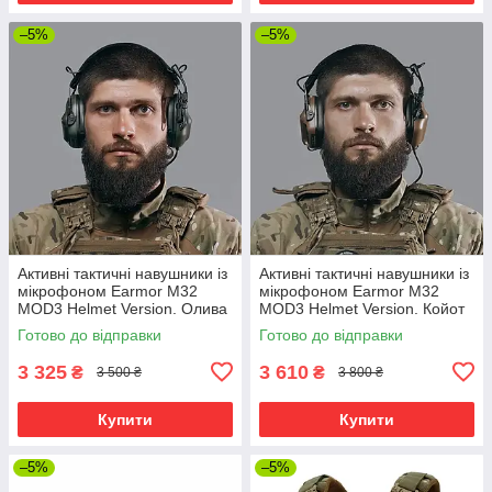
–5%
–5%
Активні тактичні навушники із
Активні тактичні навушники із
мікрофоном Earmor M32
мікрофоном Earmor M32
MOD3 Helmet Version. Олива
MOD3 Helmet Version. Койот
Готово до відправки
Готово до відправки
3 325
3 610
₴
₴
3 500 ₴
3 800 ₴
Купити
Купити
–5%
–5%