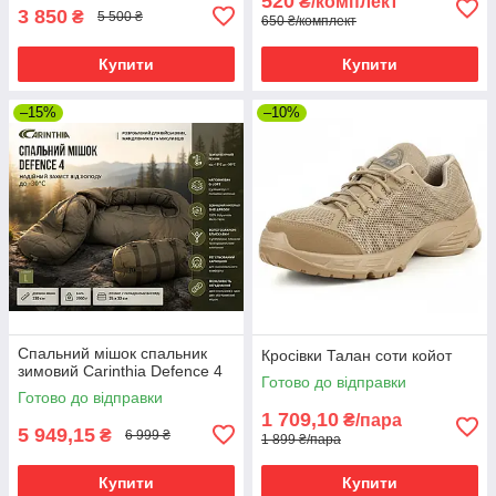
520
₴/комплект
3 850
₴
5 500 ₴
650 ₴/комплект
Купити
Купити
–15%
–10%
Спальний мішок спальник
Кросівки Талан соти койот
зимовий Carinthia Defence 4
Готово до відправки
Готово до відправки
1 709,10
₴/пара
5 949,15
₴
6 999 ₴
1 899 ₴/пара
Купити
Купити