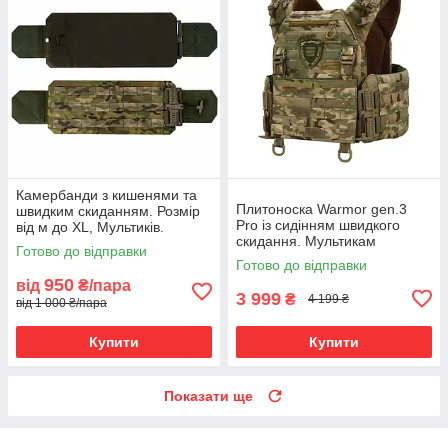
Камербанди з кишенями та
Плитоноска Warmor gen.3
швидким скиданням. Розмір
Pro із сидінням швидкого
від м до XL, Мультиків.
скидання. Мультикам
Комплект із 2 шт.
Готово до відправки
Готово до відправки
950
від
₴/пара
3 999
₴
4 199 ₴
від 1 000 ₴/пара
Купити
Купити
Показати ще