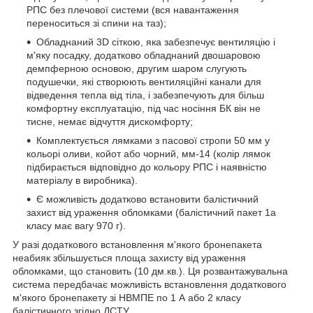
РПС без плечової системи (вся навантаження
переноситься зі спини на таз);
Обладнаний 3D сіткою, яка забезпечує вентиляцію і
м'яку посадку, додатково обладнаний двошаровою
демпферною основою, другим шаром слугують
подушечки, які створюють вентиляційні канали для
відведення тепла від тіла, і забезпечують для більш
комфортну експлуатацію, під час носіння БК він не
тисне, немає відчуття дискомфорту;
Комплектується лямками з пасової стропи 50 мм у
кольорі оливи, койот або чорний, мм-14 (колір лямок
підбирається відповідно до кольору РПС і наявністю
матеріалу в виробника).
Є можливість додатково встановити балістичний
захист від ураження обломками (балістичний пакет 1а
класу має вагу 970 г).
У разі додаткового встановлення м'якого бронепакета
неабияк збільшується площа захисту від ураження
обломками, що становить (10 дм.кв.). Ця розвантажувальна
система передбачає можливість встановлення додаткового
м'якого бронепакету зі НВМПЕ по 1 А або 2 класу
балістичного згідно ДСТУ