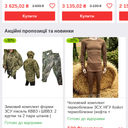
3 625,02
3 135,02
2 1
₴
₴
3 699 ₴
3 199 ₴
Купити
Купити
Акційні пропозиції та новинки
–30%
–20%
Чоловічий комплект
Зимовий комплект форми
термобілизни ЗСУ, НГУ Койот
ЗСУ піксель КВВЗ і ШВВЗ: 2
термобілизни (кофта +
куртки та 2 пари штанів (
штани), у кубики (карта)
Готово до відправки
Комплект форми "чотирка")
мікрофліс
Готово до відправки