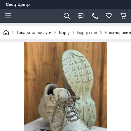
Спец-Центр
Товари та послуги
Берці
Берці літні
Напівчеревик