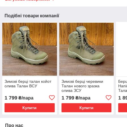
Подібні товари компанії
Зимові берці талан койот
Зимові берці черевики
Берц
олива Талан ВСУ
Талан нового зразка
Напі
олива ЗСУ
Тала
35,3
1 799
1 799
1 8
₴/пара
₴/пара
40,4
Купити
Купити
Про нас