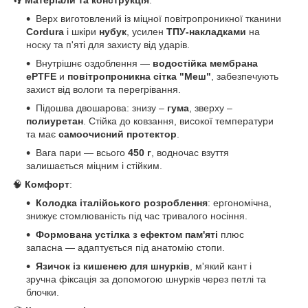
Верх виготовлений із міцної повітропроникної тканини
Cordura
і шкіри
нубук
, усилен
ТПУ-накладками
на
носку та п'яті для захисту від ударів.
Внутрішнє оздоблення —
водостійка мембрана
ePTFE
и
повітропроникна сітка "Меш"
, забезпечують
захист від вологи та перегрівання.
Підошва двошарова: знизу –
гума
, зверху –
полиуретан
. Стійка до ковзання, високої температури
та має
самоочисний протектор
.
Вага пари — всього
450 г
, водночас взуття
залишається міцним і стійким.
🧠
Комфорт
:
Колодка італійського розроблення
: ергономічна,
знижує стомлюваність під час тривалого носіння.
Формована устілка з ефектом пам'яті
плюс
запасна — адаптується під анатомію стопи.
Язичок із кишенею для шнурків
, м'який кант і
зручна фіксація за допомогою шнурків через петлі та
блочки.