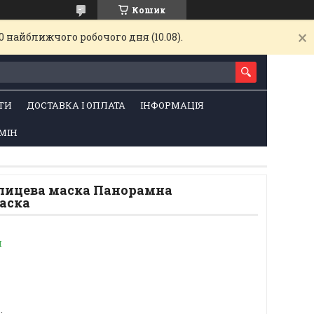
Кошик
 найближчого робочого дня (10.08).
ТИ
ДОСТАВКА І ОПЛАТА
ІНФОРМАЦІЯ
МІН
лицева маска Панорамна
аска
и