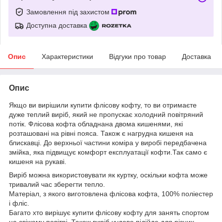
Замовлення під захистом
Доступна доставка
Опис
Характеристики
Відгуки про товар
Доставка
Опис
Якщо ви вирішили купити флісову кофту, то ви отримаєте
дуже теплий виріб, який не пропускає холодний повітряний
потік. Флісова кофта обладнана двома кишенями, які
розташовані на рівні пояса. Також є нагрудна кишеня на
блискавці. До верхньої частини коміра у виробі передбачена
змійка, яка підвищує комфорт експлуатації кофти.Так само є
кишеня на рукаві.
Виріб можна використовувати як куртку, оскільки кофта може
тривалий час зберегти тепло.
Матеріал, з якого виготовлена флісова кофта, 100% поліестер
і фліс.
Багато хто вирішує купити флісову кофту для занять спортом
на свіжому повітрі. Також виріб чудово підійде для різних