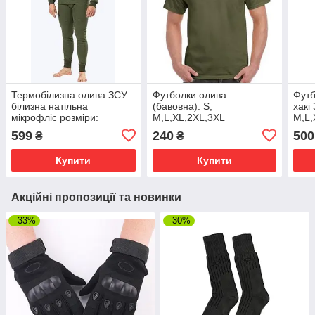
Термобілизна олива ЗСУ
Футболки олива
Футб
білизна натільна
(бавовна): S,
хакі
мікрофліс розміри:
M,L,XL,2XL,3XL
M,L,
S,M,L,XL
599
240
500
₴
₴
Купити
Купити
Акційні пропозиції та новинки
–33%
–30%