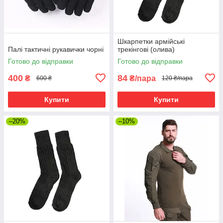
Шкарпетки армійські
Палі тактичні рукавички чорні
трекінгові (олива)
Готово до відправки
Готово до відправки
400
84
₴
₴/пара
600 ₴
120 ₴/пара
Купити
Купити
–20%
–10%