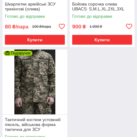
Шкарпетки армійські ЗСУ
Бойова сорочка олива
трекінгові (олива)
UBACS: S,M,L,XL,2XL,3XL
Готово до відправки
Готово до відправки
80
900
₴/пара
₴
100 ₴/пара
1 000 ₴
Купити
Купити
Подарунок
Тактичний костюм устовний
піксель, військова форма
тактична для ЗСУ
Готово до відправки