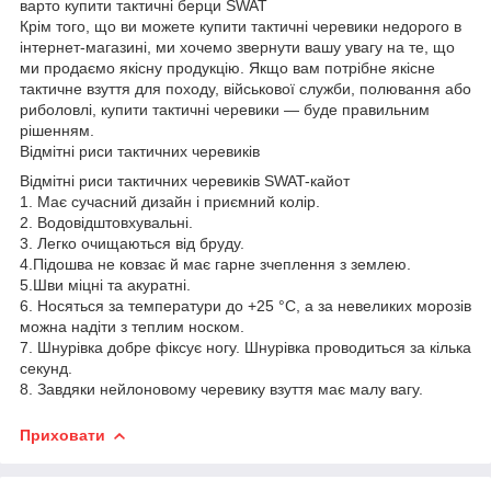
варто купити тактичні берци SWAT
Крім того, що ви можете купити тактичні черевики недорого в
інтернет-магазині, ми хочемо звернути вашу увагу на те, що
ми продаємо якісну продукцію. Якщо вам потрібне якісне
тактичне взуття для походу, військової служби, полювання або
риболовлі, купити тактичні черевики — буде правильним
рішенням.
Відмітні риси тактичних черевиків
Відмітні риси тактичних черевиків SWAT-кайот
1. Має сучасний дизайн і приємний колір.
2. Водовідштовхувальні.
3. Легко очищаються від бруду.
4.Підошва не ковзає й має гарне зчеплення з землею.
5.Шви міцні та акуратні.
6. Носяться за температури до +25 °C, а за невеликих морозів
можна надіти з теплим носком.
7. Шнурівка добре фіксує ногу. Шнурівка проводиться за кілька
секунд.
8. Завдяки нейлоновому черевику взуття має малу вагу.
Приховати