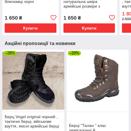
блискавці чорні
натуральна шкіра
, та
армійські розміри з
взутт
40,41,42,43,44,45
берц
1 8
1 650
1 650
₴
₴
2 500
Купити
Купити
Акційні пропозиції та новинки
–28%
–20%
Берц Vogel original чорний ,
тактичні берці, військове
Берці "Талан " клас
взуття, якісні армійські берці
демісезонні А