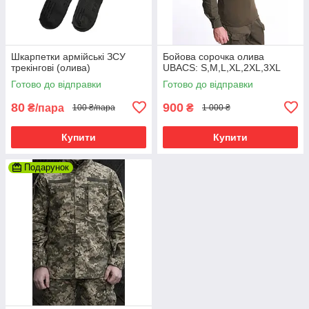
Шкарпетки армійські ЗСУ
Бойова сорочка олива
трекінгові (олива)
UBACS: S,M,L,XL,2XL,3XL
Готово до відправки
Готово до відправки
80
900
₴/пара
₴
100 ₴/пара
1 000 ₴
Купити
Купити
Подарунок