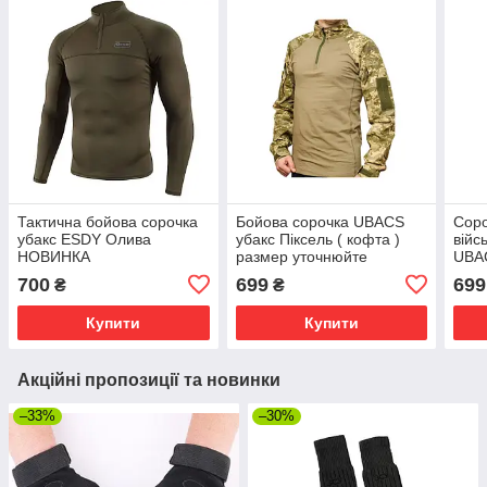
Тактична бойова сорочка
Бойова сорочка UBACS
Соро
убакс ESDY Олива
убакс Піксель ( кофта )
війс
НОВИНКА
размер уточнюйте
UBA
літн
700
699
699
₴
₴
Купити
Купити
Акційні пропозиції та новинки
–33%
–30%