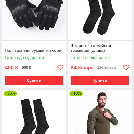
Шкарпетки армійські
Палі тактичні рукавички чорні
трекінгові (олива)
Готово до відправки
Готово до відправки
400
84
₴
₴/пара
600 ₴
120 ₴/пара
Купити
Купити
–20%
–10%