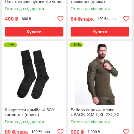
Палі тактичні рукавички чорні
трекінгові (олива)
Готово до відправки
Готово до відправки
400
84
₴
₴/пара
600 ₴
120 ₴/пара
Купити
Купити
–20%
–10%
Шкарпетки армійські ЗСУ
Бойова сорочка олива
трекінгові (олива)
UBACS: S,M,L,XL,2XL,3XL
Готово до відправки
Готово до відправки
80
900
₴/пара
₴
100 ₴/пара
1 000 ₴