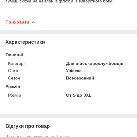
суміш, схожа на нейлон із флісом із виворітного боку.
Приховати
Характеристики
Основні
Категорії
Для військовослужбовців
Стать
Унісекс
Сезон
Всесезонний
Розмір
Розмір
От S до 3XL
Відгуки про товар
Ще немає відгуків про цей товар