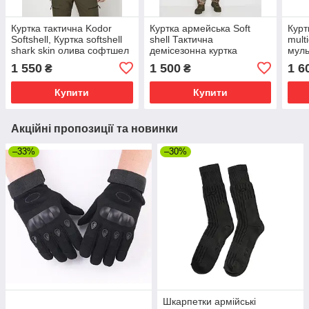
Куртка тактична Kodor
Куртка армейська Soft
Курт
Softshell, Куртка softshell
shell Тактична
mult
shark skin олива софтшел
демісезонна куртка
муль
мультикам софтшел на
такт
1 550
1 500
1 6
₴
₴
флісі, військова
водовідштовхувальна
Купити
Купити
Акційні пропозиції та новинки
–33%
–30%
Шкарпетки армійські