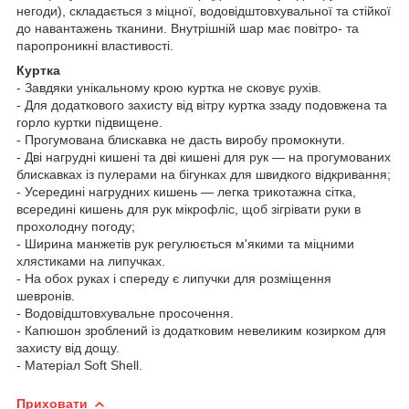
негоди), складається з міцної, водовідштовхувальної та стійкої
до навантажень тканини. Внутрішній шар має повітро- та
паропроникні властивості.
Куртка
- Завдяки унікальному крою куртка не сковує рухів.
- Для додаткового захисту від вітру куртка ззаду подовжена та
горло куртки підвищене.
- Прогумована блискавка не дасть виробу промокнути.
- Дві нагрудні кишені та дві кишені для рук — на прогумованих
блискавках із пулерами на бігунках для швидкого відкривання;
- Усередині нагрудних кишень — легка трикотажна сітка,
всередині кишень для рук мікрофліс, щоб зігрівати руки в
прохолодну погоду;
- Ширина манжетів рук регулюється м'якими та міцними
хлястиками на липучках.
- На обох руках і спереду є липучки для розміщення
шевронів.
- Водовідштовхувальне просочення.
- Капюшон зроблений із додатковим невеликим козирком для
захисту від дощу.
- Матеріал Soft Shell.
Приховати