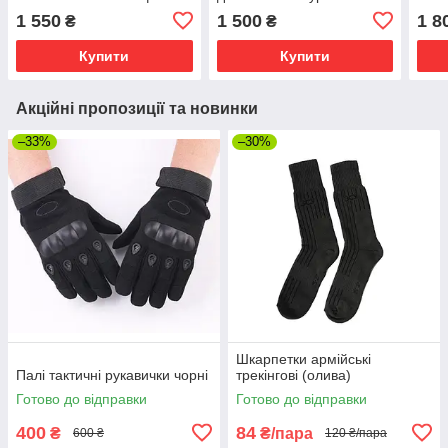
мультикам софтшел на
1 550
1 500
1 8
₴
₴
флісі, військова
водовідштовхувальна
Купити
Купити
Акційні пропозиції та новинки
–33%
–30%
Шкарпетки армійські
Палі тактичні рукавички чорні
трекінгові (олива)
Готово до відправки
Готово до відправки
400
84
₴
₴/пара
600 ₴
120 ₴/пара