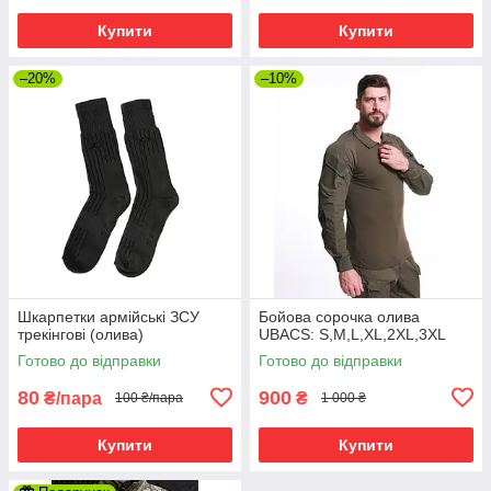
Купити
Купити
–20%
–10%
Шкарпетки армійські ЗСУ
Бойова сорочка олива
трекінгові (олива)
UBACS: S,M,L,XL,2XL,3XL
Готово до відправки
Готово до відправки
80
900
₴/пара
₴
100 ₴/пара
1 000 ₴
Купити
Купити