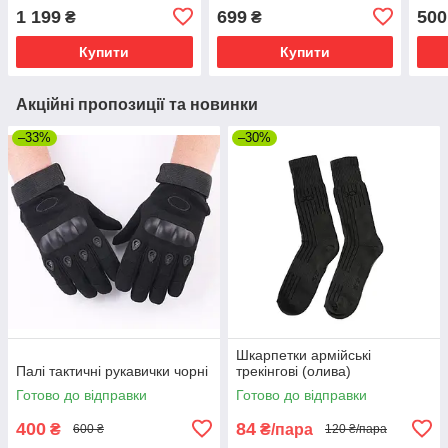
для ЗСУ
літня
1 199
699
500
₴
₴
Купити
Купити
Акційні пропозиції та новинки
–33%
–30%
Шкарпетки армійські
Палі тактичні рукавички чорні
трекінгові (олива)
Готово до відправки
Готово до відправки
400
84
₴
₴/пара
600 ₴
120 ₴/пара