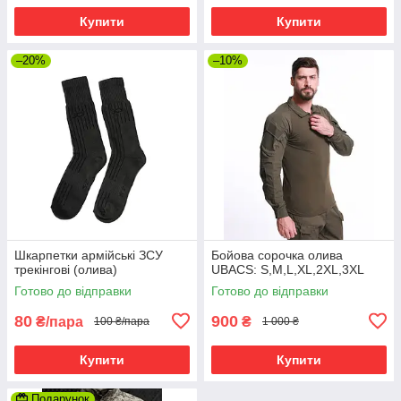
Купити
Купити
–20%
–10%
Шкарпетки армійські ЗСУ
Бойова сорочка олива
трекінгові (олива)
UBACS: S,M,L,XL,2XL,3XL
Готово до відправки
Готово до відправки
80
900
₴/пара
₴
100 ₴/пара
1 000 ₴
Купити
Купити
Подарунок