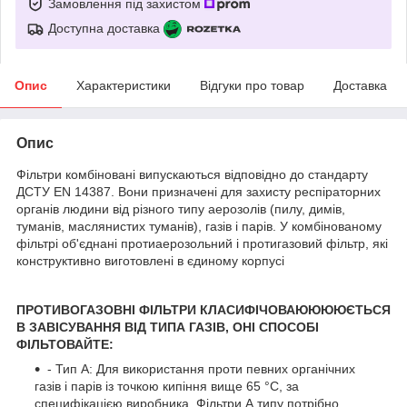
Замовлення під захистом
Доступна доставка
Опис
Характеристики
Відгуки про товар
Доставка
Опис
Фільтри комбіновані випускаються відповідно до стандарту
ДСТУ EN 14387. Вони призначені для захисту респіраторних
органів людини від різного типу аерозолів (пилу, димів,
туманів, маслянистих туманів), газів і парів. У комбінованому
фільтрі об'єднані протиаерозольний і протигазовий фільтр, які
конструктивно виготовлені в єдиному корпусі
ПРОТИВОГАЗОВНІ ФІЛЬТРИ КЛАСИФІЧОВАЮЮЮЮЄТЬСЯ
В ЗАВІСУВАННЯ ВІД ТИПА ГАЗІВ, ОНІ СПОСОБІ
ФІЛЬТОВАЙТЕ:
- Тип A: Для використання проти певних органічних
газів і парів із точкою кипіння вище 65 °C, за
специфікацією виробника. Фільтри А типу потрібно