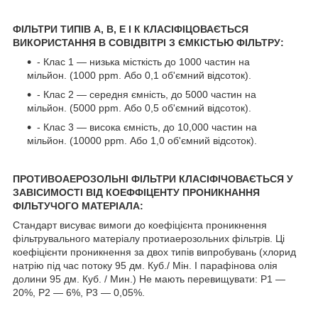
ФІЛЬТРИ ТИПІВ А, В, Е І К КЛАСІФІЦОВАЄТЬСЯ
ВИКОРИСТАННЯ В СОВІДВІТРІ З ЄМКІСТЬЮ ФІЛЬТРУ:
- Клас 1 — низька місткість до 1000 частин на
мільйон. (1000 ppm. Або 0,1 об'ємний відсоток).
- Клас 2 — середня ємність, до 5000 частин на
мільйон. (5000 ppm. Або 0,5 об'ємний відсоток).
- Клас 3 — висока ємність, до 10,000 частин на
мільйон. (10000 ppm. Або 1,0 об'ємний відсоток).
ПРОТИВОАЕРОЗОЛЬНІ ФІЛЬТРИ КЛАСІФІЧОВАЄТЬСЯ У
ЗАВІСИМОСТІ ВІД КОЕФФІЦЕНТУ ПРОНИКНАННЯ
ФІЛЬТУЧОГО МАТЕРІАЛА:
Стандарт висуває вимоги до коефіцієнта проникнення
фільтрувального матеріалу протиаерозольних фільтрів. Ці
коефіцієнти проникнення за двох типів випробувань (хлорид
натрію під час потоку 95 дм. Куб./ Мін. І парафінова олія
долини 95 дм. Куб. / Мин.) Не мають перевищувати: P1 —
20%, P2 — 6%, P3 — 0,05%.