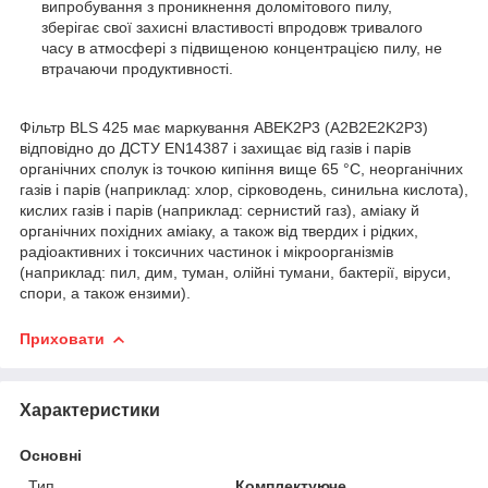
випробування з проникнення доломітового пилу,
зберігає свої захисні властивості впродовж тривалого
часу в атмосфері з підвищеною концентрацією пилу, не
втрачаючи продуктивності.
Фільтр BLS 425 має маркування ABEK2P3 (A2B2E2K2P3)
відповідно до ДСТУ EN14387 і захищає від газів і парів
органічних сполук із точкою кипіння вище 65 °C, неорганічних
газів і парів (наприклад: хлор, сірководень, синильна кислота),
кислих газів і парів (наприклад: сернистий газ), аміаку й
органічних похідних аміаку, а також від твердих і рідких,
радіоактивних і токсичних частинок і мікроорганізмів
(наприклад: пил, дим, туман, олійні тумани, бактерії, віруси,
спори, а також ензими).
Приховати
Характеристики
Основні
Тип
Комплектуюче