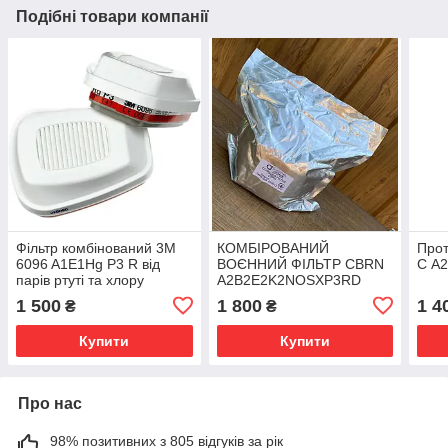
Подібні товари компанії
Фільтр комбінований 3M
КОМБІРОВАНИЙ
Прот
6096 A1E1Hg P3 R від
ВОЄННИЙ ФІЛЬТР CBRN
С A
парів ртуті та хлору
A2B2E2K2NOSXP3RD
(ФОСФІН, ЗРИН, ХИМІЧНІ
1 500
1 800
1 4
₴
₴
АТАКИ)
Купити
Купити
Про нас
98% позитивних з 805 відгуків за рік