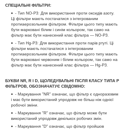
СПЕЦІАЛЬНІ ФІЛЬТРИ:
- Тип NO-P3: Для використання проти оксидів азоту.
Ці фільтри мають постачатися з інтегрованим
протиаерозольним фільтром. Фільтри цього типу мають
бути марковані білим і синім кольором, так само на
фільтр має бути нанесений клас фільтра — NO-P3.
- Тип Hg-P3: Для використання проти парів ртуті. Ці
фільтри мають постачатися з інтегрованим
протиаерозольним фільтром. Фільтри цього типу мають
бути марковані червоним і білим кольором, так само на
фільтр має бути нанесений клас фільтра — Hg-P3.
БУКВИ NR, R І D, ЩОЛЕДУВАЛЬНІ ПІСЛЯ КЛАСУ ТИПА P
ФІЛЬТРОВ, ОБОЗНАЧАТУЄ СВІДОМНО:
- Маркування "NR" означає, що фільтр є одноразовим
і має бути використаний упродовж не більш ніж однієї
робочої зміни.
- Маркування "R" означає, що фільтр може бути
використаний упродовж декількох робочих змін.
- Маркування "D" означає, що фільтр пройшов