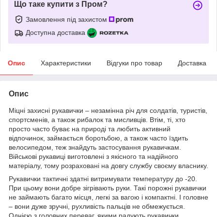
Що таке купити з Пром?
Замовлення під захистом
Доступна доставка
Опис
Характеристики
Відгуки про товар
Доставка
Опис
Міцні захисні рукавички – незамінна річ для солдатів, туристів,
спортсменів, а також рибалок та мисливців. Втім, ті, хто
просто часто буває на природі та любить активний
відпочинок, займається боротьбою, а також часто їздить
велосипедом, теж знайдуть застосування рукавичкам.
Військові рукавиці виготовлені з якісного та надійного
матеріалу, тому розраховані на довгу службу своєму власнику.
Рукавички тактичні здатні витримувати температуру до -20.
При цьому вони добре зігрівають руки. Такі порожні рукавички
не займають багато місця, легкі за вагою і компактні. І головне
– вони дуже зручні, рухливість пальців не обмежується.
Однією з головних переваг, якими радують рукавички