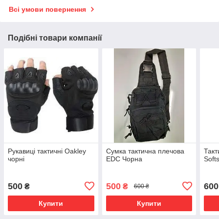
Всі умови повернення
Подібні товари компанії
Рукавиці тактичні Oakley
Сумка тактична плечова
Такт
чорні
EDC Чорна
Soft
500
500
600
₴
₴
600 ₴
Купити
Купити