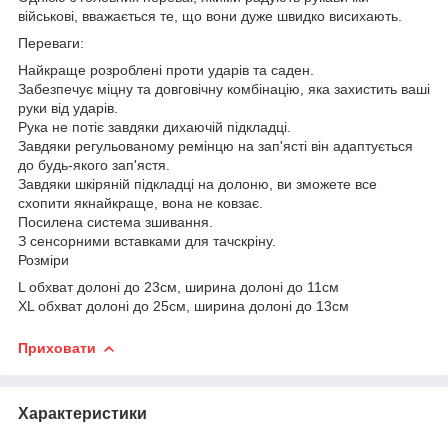
військові, вважається те, що вони дуже швидко висихають.
Переваги:
Найкраще розроблені проти ударів та саден.
Забезпечує міцну та довговічну комбінацію, яка захистить ваші
руки від ударів.
Рука не потіє завдяки дихаючій підкладці.
Завдяки регульованому ремінцю на зап'ясті він адаптується
до будь-якого зап'ястя.
Завдяки шкіряній підкладці на долоню, ви зможете все
схопити якнайкраще, вона не ковзає.
Посилена система зшивання.
З сенсорними вставками для тачскріну.
Розміри
L обхват долоні до 23см, ширина долоні до 11см
XL обхват долоні до 25см, ширина долоні до 13см
Приховати
Характеристики