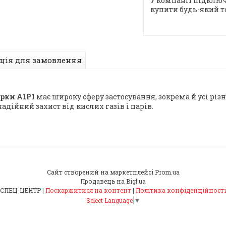
У компанії підключ
купити будь-який т
ція для замовлення
арки А1Р1
має широку сферу застосування, зокрема й усі різ
адійний захист від кислих газів і парів.
Сайт створений на маркетплейсі
Prom.ua
Продавець на Bigl.ua
СПЕЦ-ЦЕНТР |
Поскаржитися на контент
|
Політика конфіденційності
Select Language
▼