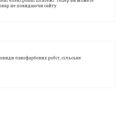
ені електронні платежі. Тепер ви можете
овар не покидаючи сайту.
новиди лакофарбових робіт, сільське