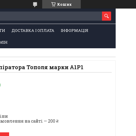
Кошик
ТИ
ДОСТАВКА І ОПЛАТА
ІНФОРМАЦІЯ
МІН
піратора Тополя марки А1Р1
и
ціни
мовлення на сайті — 200 ₴