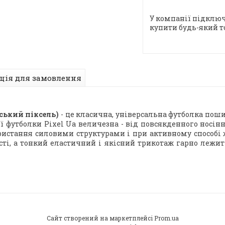
У компанії підключ
купити будь-який т
ція для замовлення
ський піксель)
- це класична, універсальна футболка поши
ї футболки Pixel Ua величезна - від повсякденного носі
истання силовими структурами і при активному способі ж
ті, а тонкий еластичний і якісний трикотаж гарно лежить
Сайт створений на маркетплейсі
Prom.ua