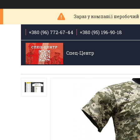
Зараз у компанії неробочий 
+380 (96) 772-67-44
+380 (95) 196-90-18
Спец-Центр