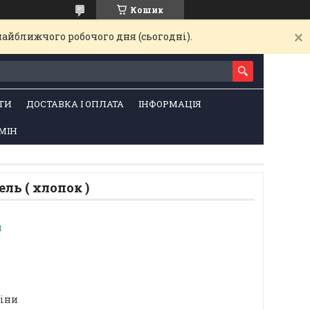
Кошик
найближчого робочого дня (сьогодні).
ТИ
ДОСТАВКА І ОПЛАТА
ІНФОРМАЦІЯ
МІН
ль ( хлопок )
и
ціни