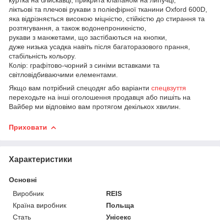
ліктьові та плечові рукави з поліефірної тканини Oxford 600D,
яка відрізняється високою міцністю, стійкістю до стирання та
розтягування, а також водонепроникністю,
рукави з манжетами, що застібаються на кнопки,
дуже низька усадка навіть після багаторазового прання,
стабільність кольору.
Колір: графітово-чорний з синіми вставками та
світловідбиваючими елементами.
Якщо вам потрібний спецодяг або варіанти
спецвзуття
переходьте на інші оголошення продавця або пишіть на
Вайбер ми відповімо вам протягом декількох хвилин.
Приховати
Характеристики
Основні
Виробник
REIS
Країна виробник
Польща
Стать
Унісекс