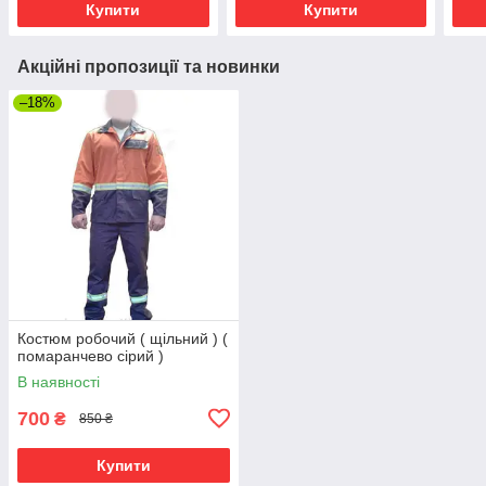
Купити
Купити
Акційні пропозиції та новинки
–18%
Костюм робочий ( щільний ) (
помаранчево сірий )
В наявності
700
₴
850 ₴
Купити