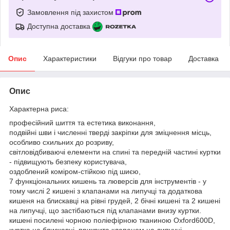
Замовлення під захистом
Доступна доставка
Опис
Характеристики
Відгуки про товар
Доставка
Опис
Характерна риса:
професійний шиття та естетика виконання,
подвійні шви і численні тверді закріпки для зміцнення місць,
особливо схильних до розриву,
світловідбиваючі елементи на спині та передній частині куртки
- підвищують безпеку користувача,
оздоблений коміром-стійкою під шиєю,
7 функціональних кишень та люверсів для інструментів - у
тому числі 2 кишені з клапанами на липучці та додаткова
кишеня на блискавці на рівні грудей, 2 бічні кишені та 2 кишені
на липучці, що застібаються під клапанами внизу куртки.
кишені посилені чорною поліефірною тканиною Oxford600D,
куртка на блискавці, прикрита клапаном на липучці,