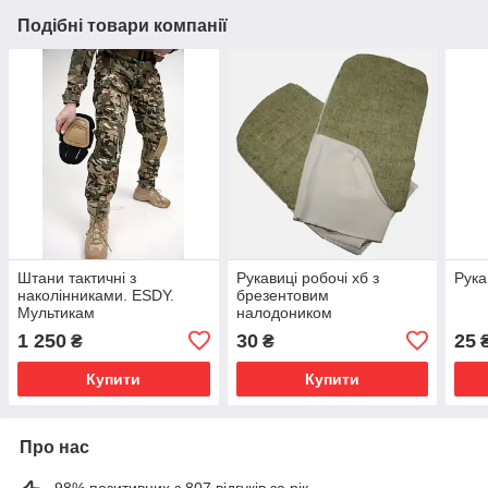
Подібні товари компанії
Штани тактичні з
Рукавиці робочі хб з
Рука
наколінниками. ESDY.
брезентовим
Мультикам
налодоником
1 250
30
25
₴
₴
Купити
Купити
Про нас
98% позитивних з 807 відгуків за рік