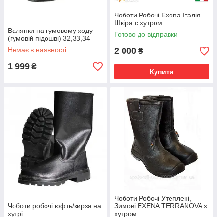
Чоботи Робочі Exena Італія
Шкіра c хутром
Валянки на гумовому ходу
Готово до відправки
(гумовій підошві) 32,33,34
Немає в наявності
2 000
₴
1 999
₴
Купити
Чоботи Робочі Утеплені,
Чоботи робочі юфть/кирза на
Зимові EXENA TERRANOVA з
хутрі
хутром