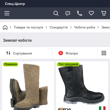
Спец-Центр
Товари та послуги
Спецвзуття
Чоботи робчі
Зимо
Зимові чоботи
Сортування
0
Фільтри
Новинка
Топ продажів