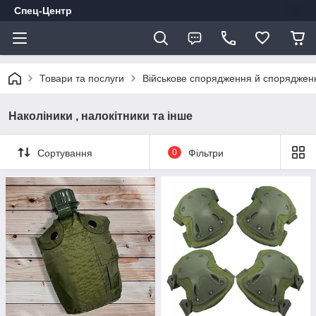
Спец-Центр
Товари та послуги
Військове спорядження й споряджен
Наколіники , налокітники та інше
Сортування
0
Фільтри