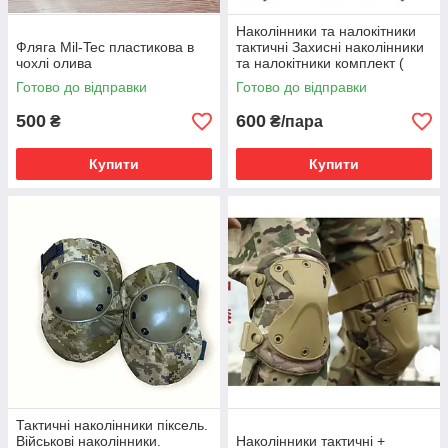
Наколінники та налокітники
Фляга Mil-Tec пластикова в
тактичні Захисні наколінники
чохлі олива
та налокітники комплект (
олива )
Готово до відправки
Готово до відправки
500
600
₴
₴/пара
Купити
Купити
Тактичні наколінники піксель.
Військові наколінники.
Наколінники тактичні +