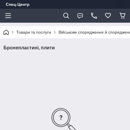
Спец-Центр
Товари та послуги
Військове спорядження й споряджен
Бронепластині, плити